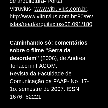
de arquitetura- Portal
Vitruvius-
www.vitruvius.com.br
.
http://www.vitruvius.com.br:80/rev
istas/read/arquitextos/08.091/180
Caminhando só: comentários
sobre o filme “Serra da
desordem”
(2006), de Andrea
Tonacci in FACOM.
Revista da Faculdade de
Comunicação da FAAP- No. 17-
1o. semestre de 2007. ISSN
1676- 82221