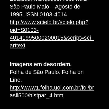
São Paulo Maio – Agosto de
1995. ISSN 0103-4014
http://www.scielo.br/scielo.php?
pid=S0103-
40141995000200015&script=sci_
arttext
Imagens em desordem.
Folha de São Paulo. Folha on
Line.
http://www1.folha.uol.com.br/fol/br
asil500/histpar_4.htm