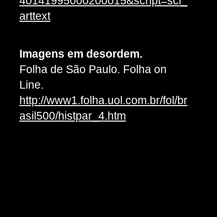
40141995000200015&script=sci_
arttext
Imagens em desordem.
Folha de São Paulo. Folha on
Line.
http://www1.folha.uol.com.br/fol/br
asil500/histpar_4.htm