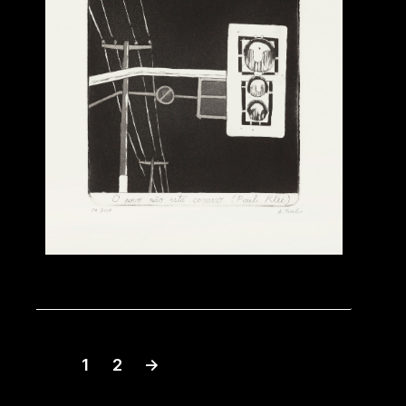
1
2
→